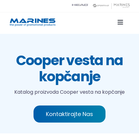
Skip
to
content
Toggle
Naviga
Katalog proizvoda
Cooper vesta na
Tehnologije tiska
kopčanje
O nama
Katalog proizvoda
Cooper vesta na kopčanje
Kontakt
Kontaktirajte Nas
Traži...