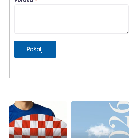
Poruka:
*
Pošalji