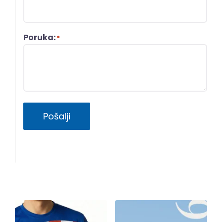
Poruka:
*
Pošalji