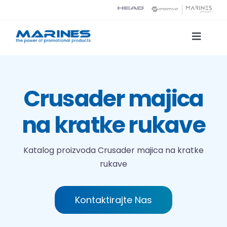
Skip
to
content
Toggle
Naviga
Katalog proizvoda
Crusader majica
Tehnologije tiska
na kratke rukave
O nama
Katalog proizvoda
Crusader majica na kratke
rukave
Kontakt
Traži...
Kontaktirajte Nas