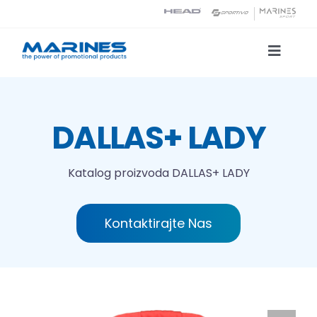
Skip
to
content
Toggle
Naviga
Katalog proizvoda
DALLAS+ LADY
Tehnologije tiska
Katalog proizvoda
DALLAS+ LADY
O nama
Kontaktirajte Nas
Kontakt
Traži...