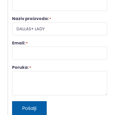
Naziv proizvoda:
*
Email:
*
Poruka:
*
Pošalji