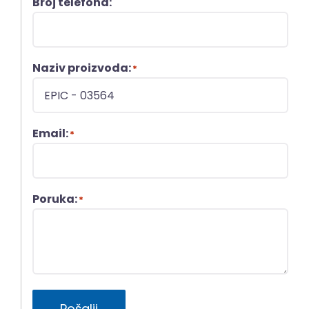
Broj telefona:
Naziv proizvoda:
*
Email:
*
Poruka:
*
Pošalji