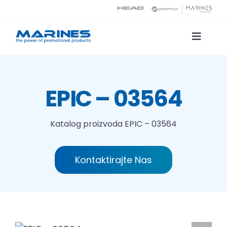
Skip
to
content
Toggle
Naviga
Katalog proizvoda
EPIC – 03564
Tehnologije tiska
Katalog proizvoda
EPIC – 03564
O nama
Kontaktirajte Nas
Kontakt
Traži...