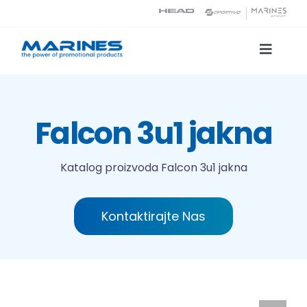
Skip
to
content
Toggle
Naviga
Katalog proizvoda
Falcon 3u1 jakna
Tehnologije tiska
Katalog proizvoda
Falcon 3u1 jakna
O nama
Kontaktirajte Nas
Kontakt
Traži...