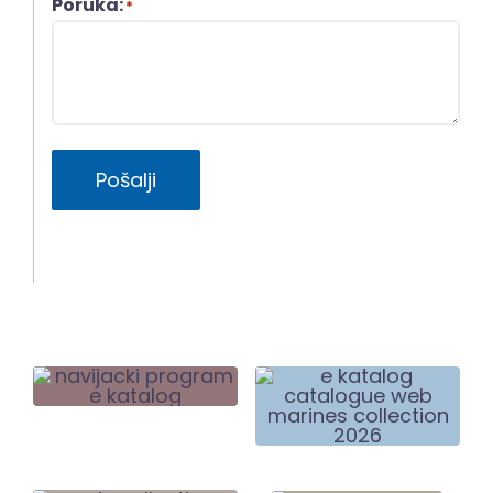
Poruka:
*
Pošalji