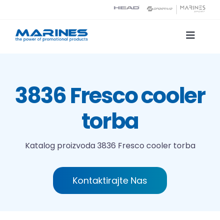
Skip
to
content
Toggle
Naviga
Katalog proizvoda
3836 Fresco cooler
Tehnologije tiska
torba
O nama
Katalog proizvoda
3836 Fresco cooler torba
Kontakt
Kontaktirajte Nas
Traži...