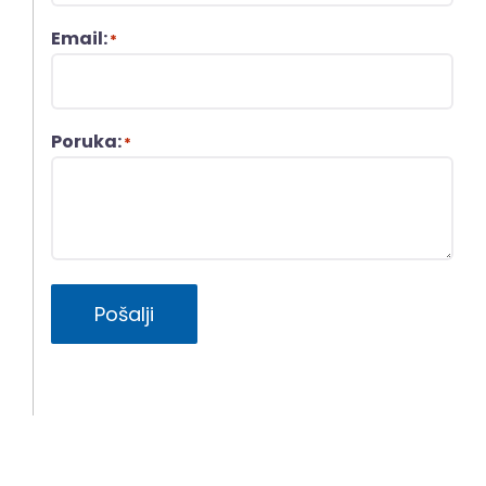
Email:
*
Poruka:
*
Pošalji