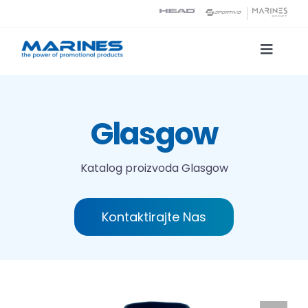
Skip
to
content
Toggle
Naviga
Katalog proizvoda
Glasgow
Tehnologije tiska
Katalog proizvoda
Glasgow
O nama
Kontaktirajte Nas
Kontakt
Traži...