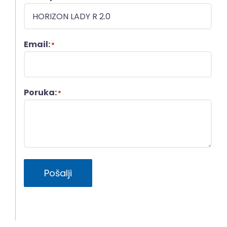
Email:
*
Poruka:
*
Pošalji