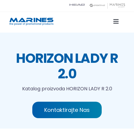
Skip
to
content
Toggle
Naviga
Katalog proizvoda
HORIZON LADY R
Tehnologije tiska
2.0
O nama
Katalog proizvoda
HORIZON LADY R 2.0
Kontakt
Kontaktirajte Nas
Traži...