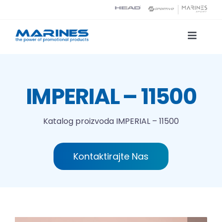
Skip
to
content
Toggle
Naviga
Katalog proizvoda
IMPERIAL – 11500
Tehnologije tiska
Katalog proizvoda
IMPERIAL – 11500
O nama
Kontaktirajte Nas
Kontakt
Traži...