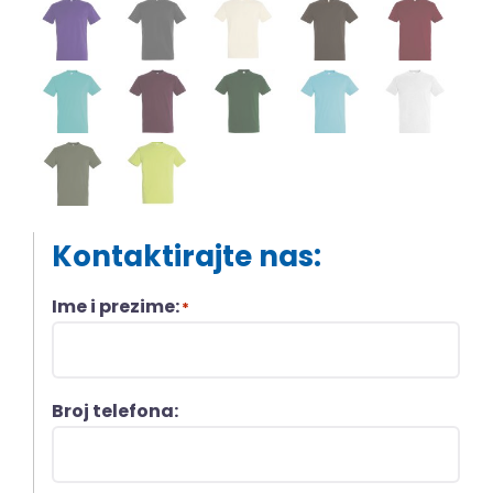
Kontaktirajte nas:
Ime i prezime:
*
Broj telefona: