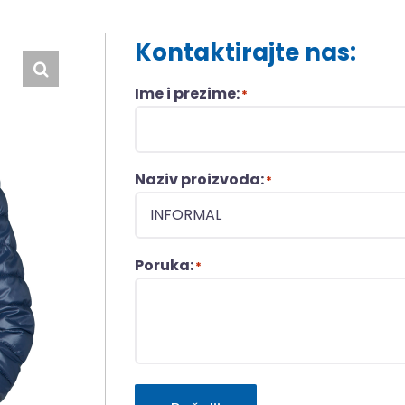
Kontaktirajte nas:
Ime i prezime:
*
Naziv proizvoda:
*
Poruka:
*