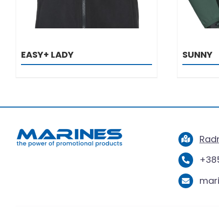
EASY+ LADY
SUNNY
Radn
+385
mar