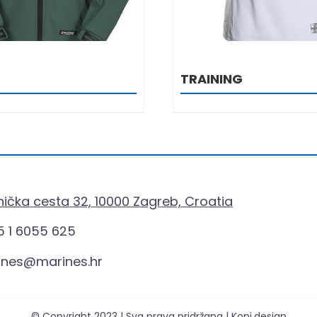
TRAINING
ička cesta 32, 10000 Zagreb, Croatia
 1 6055 625
ines@marines.hr
© Copyright 2023 | Sva prava pridržana | Koni.design