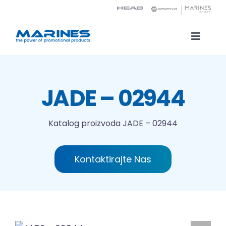
Skip
to
content
Toggle
Naviga
Katalog proizvoda
JADE – 02944
Tehnologije tiska
Katalog proizvoda
JADE – 02944
O nama
Kontaktirajte Nas
Kontakt
Traži...