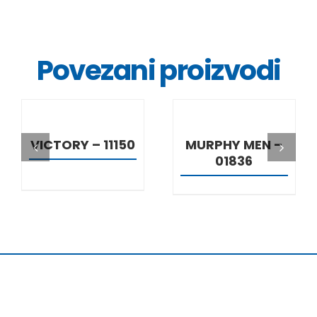
Povezani proizvodi
DETALJI
DETALJI
VICTORY – 11150
MURPHY MEN –
01836