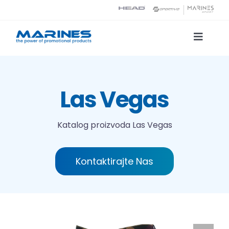
Skip
to
content
Toggle
Naviga
Katalog proizvoda
Las Vegas
Tehnologije tiska
Katalog proizvoda
Las Vegas
O nama
Kontaktirajte Nas
Kontakt
Traži...