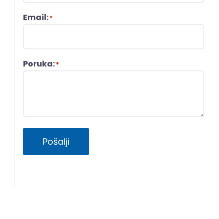
Email:
*
Poruka:
*
Pošalji