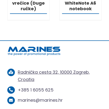
vrećice (Duge
WhiteNote A6
ručke)
notebook
Radnička cesta 32, 10000 Zagreb,
Croatia
+385 1 6055 625
marines@marines.hr