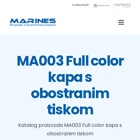
Skip
to
content
Toggle
Naviga
Katalog proizvoda
MA003 Full color
Tehnologije tiska
kapa s
O nama
obostranim
Kontakt
tiskom
Traži...
Katalog proizvoda
MA003 Full color kapa s
obostranim tiskom