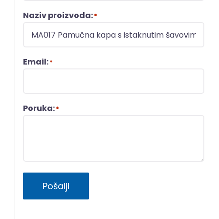
Naziv proizvoda:
*
Email:
*
Poruka:
*
Pošalji