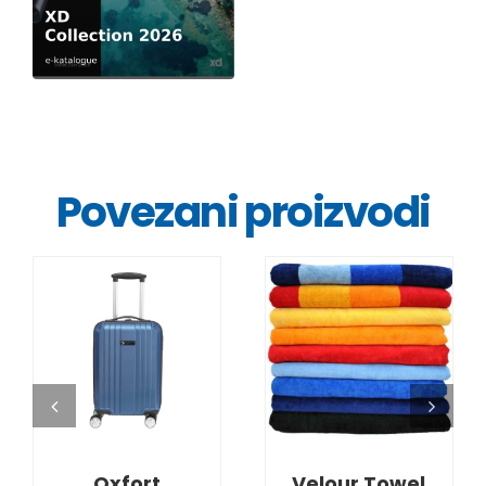
Povezani proizvodi
DETALJI
DETALJI
Oxfort
Velour Towel