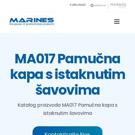
Skip
to
content
Toggle
Naviga
Katalog proizvoda
MA017 Pamučna
Tehnologije tiska
kapa s istaknutim
O nama
šavovima
Kontakt
Katalog proizvoda
MA017 Pamučna kapa s
istaknutim šavovima
Traži...
Kontaktirajte Nas