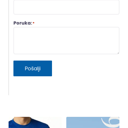
Poruka:
*
Pošalji