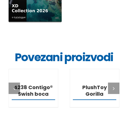
Povezani proizvodi
DETALJI
DETALJI
4238 Contigo®
PlushToy
Swish boca
Gorilla