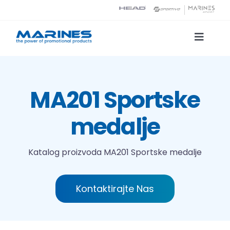
Skip
to
content
Toggle
Naviga
Katalog proizvoda
MA201 Sportske
Tehnologije tiska
medalje
O nama
Katalog proizvoda
MA201 Sportske medalje
Kontakt
Kontaktirajte Nas
Traži...