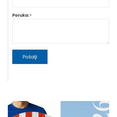
Poruka:
*
Pošalji