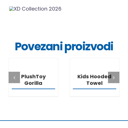
Povezani proizvodi
DETALJI
DETALJI
PlushToy
Kids Hooded
Gorilla
Towel