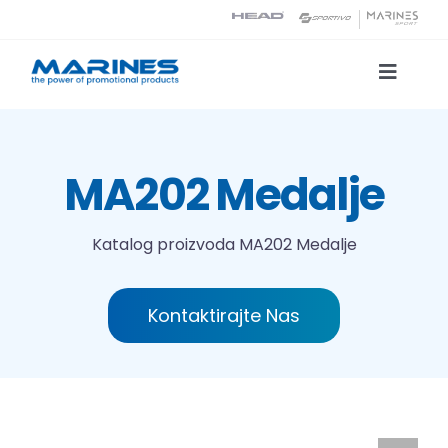
Skip
to
content
Toggle
Naviga
Katalog proizvoda
MA202 Medalje
Tehnologije tiska
Katalog proizvoda
MA202 Medalje
O nama
Kontaktirajte Nas
Kontakt
Traži...