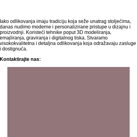
Iako odlikovanja imaju tradiciju koja seže unatrag stoljećima,
danas nudimo moderne i personalizirane pristupe u dizajnu i
proizvodnji. Koristeći tehnike poput 3D modeliranja,
emajliranja, graviranja i digitalnog tiska. Stvaramo
visokokvalitetna i detaljna odlikovanja koja odražavaju zasluge
i dostignuća.
Kontaktirajte nas: