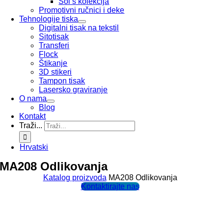
Sol’s kolekcija
Promotivni ručnici i deke
Tehnologije tiska
Digitalni tisak na tekstil
Sitotisak
Transferi
Flock
Štikanje
3D stikeri
Tampon tisak
Lasersko graviranje
O nama
Blog
Kontakt
Traži...
Hrvatski
MA208 Odlikovanja
Katalog proizvoda
MA208 Odlikovanja
Kontaktirajte nas