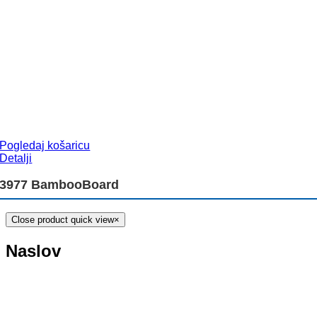
Pogledaj košaricu
Detalji
3977 BambooBoard
Close product quick view
×
Naslov