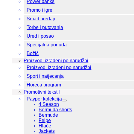
Power banks
Promo i igre
Smart uređaji
Torbe i putovanja
Ured i posao
Specijalna ponuda
Božić
Proizvodi izrađeni po narudžbi
Proizvodi izrađeni po narudžbi
Sport i natjecanja
Horeca program
Promotivni tekstil
Payper kolekcija
4 Season
Bermuda shorts
Bermude
Felpe
Hlače
Jackets