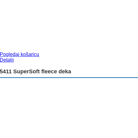
Pogledaj košaricu
Detalji
5411 SuperSoft fleece deka