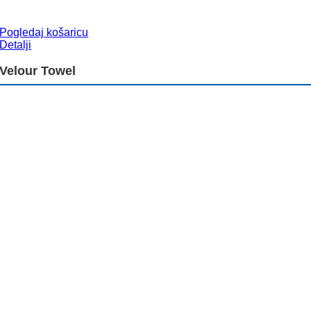
Pogledaj košaricu
Detalji
Velour Towel