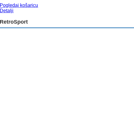
Pogledaj košaricu
Detalji
RetroSport