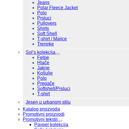
Jeans
Polar Fleece Jacket
Polo
Prsluci
Pullovers
Shirts
Soft Shell
T-shirt / Majice
Trenirke
Sol’s kolekcija
Felpe
Hlače
Jakne
Košulje
Polo
Pregače
Softshell/Prsluci
T-shirt
Jesen u urbanom stilu
Katalog proizvoda
Promotivni proizvodi
Promotivni tekstil
Payper kolekcija