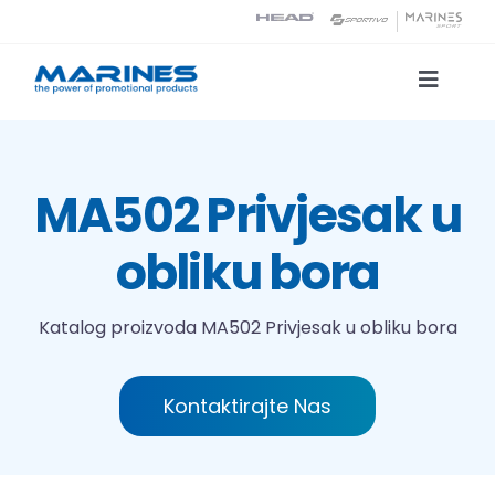
Skip
to
content
Toggle
Naviga
Katalog proizvoda
MA502 Privjesak u
Tehnologije tiska
obliku bora
O nama
Katalog proizvoda
MA502 Privjesak u obliku bora
Kontakt
Kontaktirajte Nas
Traži...