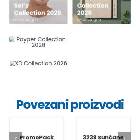
Povezani proizvodi
DETALJI
DETALJI
PromoPack
3239 Sunčane