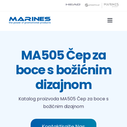
Skip
to
content
Toggle
Naviga
Katalog proizvoda
MA505 Čep za
Tehnologije tiska
boce s božićnim
O nama
dizajnom
Kontakt
Katalog proizvoda
MA505 Čep za boce s
božićnim dizajnom
Traži...
Kontaktirajte Nas