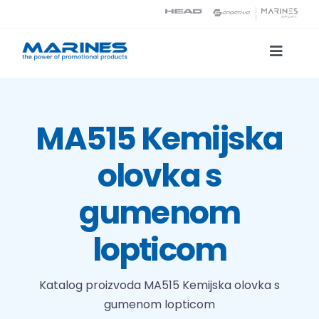
Skip
to
content
Toggle
Naviga
Katalog proizvoda
MA515 Kemijska
Tehnologije tiska
olovka s
O nama
gumenom
Kontakt
lopticom
Traži...
Katalog proizvoda
MA515 Kemijska olovka s
gumenom lopticom