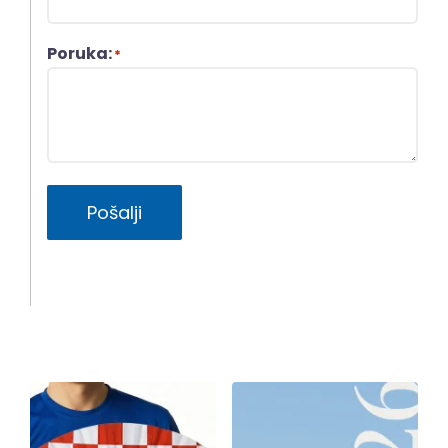
Poruka:
*
Pošalji