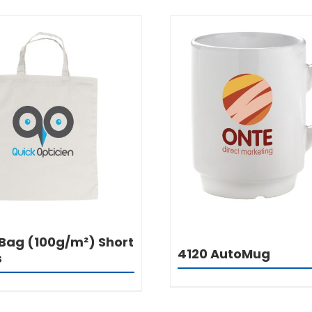
DETALJI
DETALJI
ag (100g/m²) Short
4120 AutoMug
s