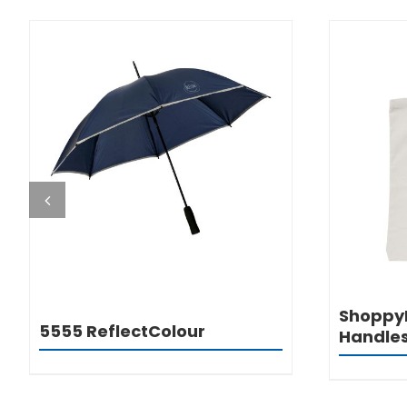
DETALJI
ShoppyB
5555 ReflectColour
Handle