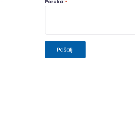
Poruka:
*
Pošalji