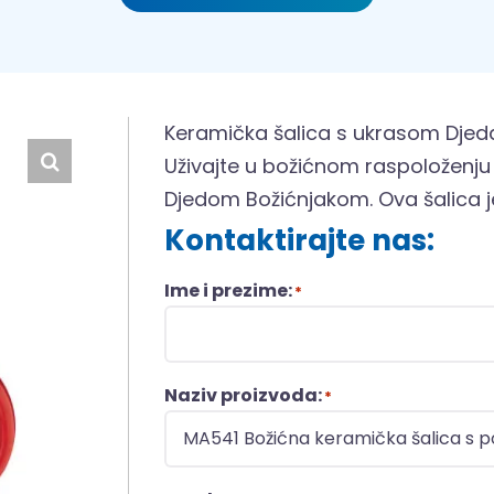
Keramička šalica s ukrasom Djeda
Uživajte u božićnom raspoložen
Djedom Božićnjakom. Ova šalica je
Kontaktirajte nas:
Ime i prezime:
*
Naziv proizvoda:
*