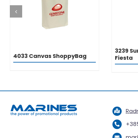
3239 Su
4033 Canvas ShoppyBag
Fiesta
Radn
+385
mar