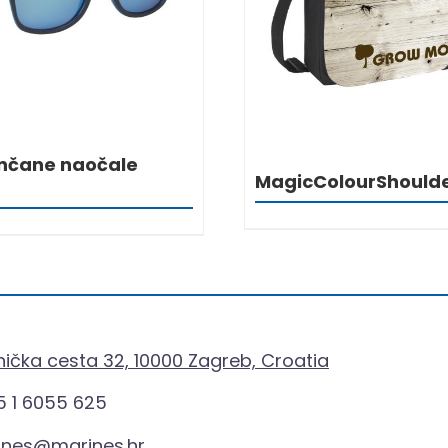
nčane naočale
MagicColourShould
ička cesta 32, 10000 Zagreb, Croatia
 1 6055 625
ines@marines.hr