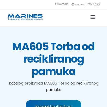
Skip
to
content
Toggle
Naviga
Katalog proizvoda
MA605 Torba od
Tehnologije tiska
recikliranog
O nama
pamuka
Kontakt
Katalog proizvoda
MA605 Torba od recikliranog
pamuka
Traži...
Kontaktirajte Nas