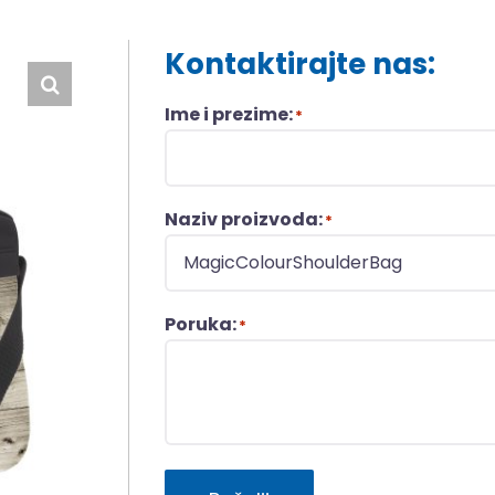
Kontaktirajte nas:
Ime i prezime:
*
Naziv proizvoda:
*
Poruka:
*