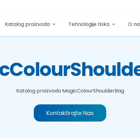
Katalog proizvoda
Tehnologije tiska
O n
cColourShould
Katalog proizvoda
MagicColourShoulderBag
Kontaktirajte Nas