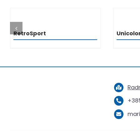
DETALJI
RetroSport
Unicolo
Radn
+385
mar