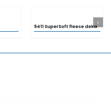
I
DETALJI
5411 SuperSoft fleece deka