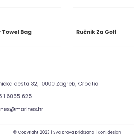
DETALJI
DETALJ
r Towel Bag
Ručnik Za Golf
ička cesta 32, 10000 Zagreb, Croatia
 1 6055 625
ines@marines.hr
© Copyright 2023 | Sva prava pridržana | Koni.design