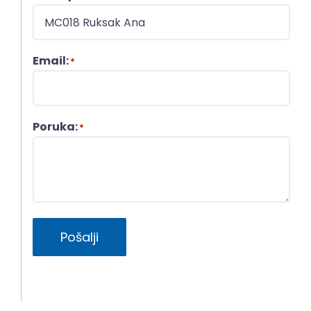
Email:
*
Poruka:
*
Pošalji