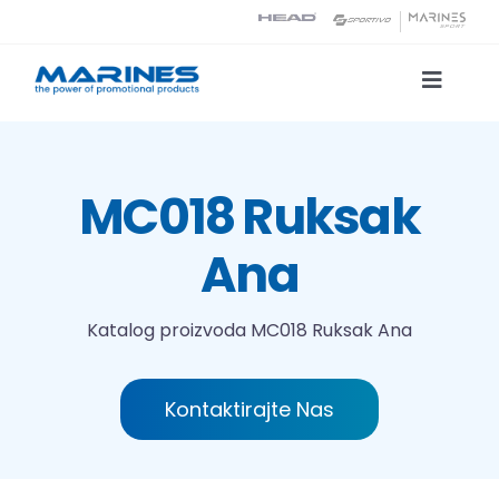
Skip
to
content
Toggle
Naviga
Katalog proizvoda
MC018 Ruksak
Tehnologije tiska
Ana
O nama
Katalog proizvoda
MC018 Ruksak Ana
Kontakt
Kontaktirajte Nas
Traži...