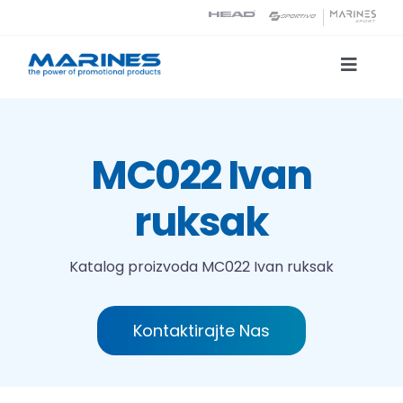
Skip
to
content
Toggle
Naviga
Katalog proizvoda
MC022 Ivan
Tehnologije tiska
ruksak
O nama
Katalog proizvoda
MC022 Ivan ruksak
Kontakt
Kontaktirajte Nas
Traži...