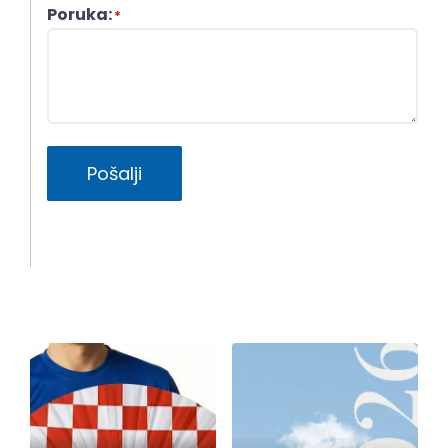
Poruka:
*
Pošalji