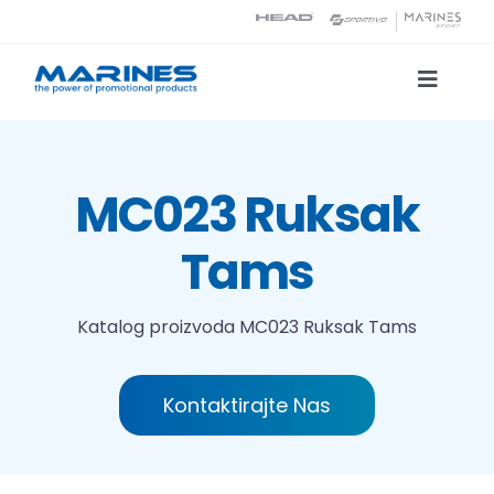
Skip
to
content
Toggle
Naviga
Katalog proizvoda
MC023 Ruksak
Tehnologije tiska
Tams
O nama
Katalog proizvoda
MC023 Ruksak Tams
Kontakt
Kontaktirajte Nas
Traži...