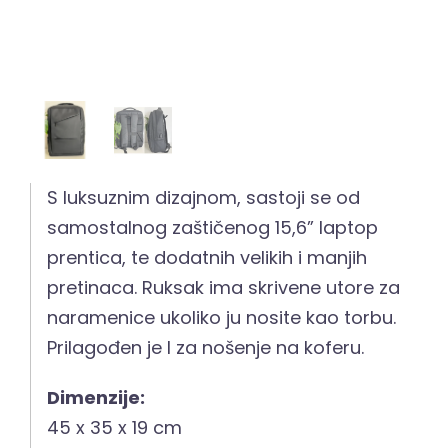
S luksuznim dizajnom, sastoji se od
samostalnog zaštičenog 15,6” laptop
prentica, te dodatnih velikih i manjih
pretinaca. Ruksak ima skrivene utore za
naramenice ukoliko ju nosite kao torbu.
Prilagođen je I za nošenje na koferu.
Dimenzije:
45 x 35 x 19 cm