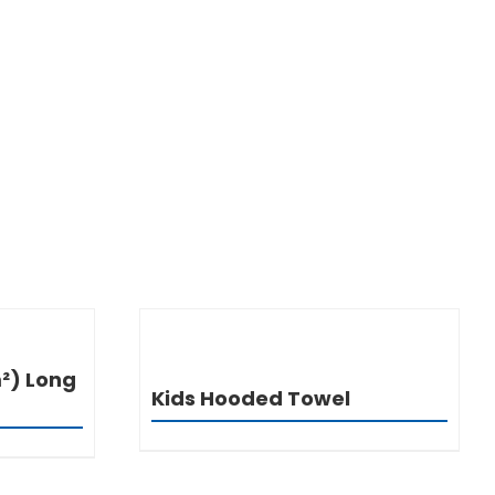
I
DETALJI
²) Long
Kids Hooded Towel