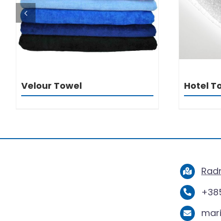
Velour Towel
Hotel T
Radn
+385
mar