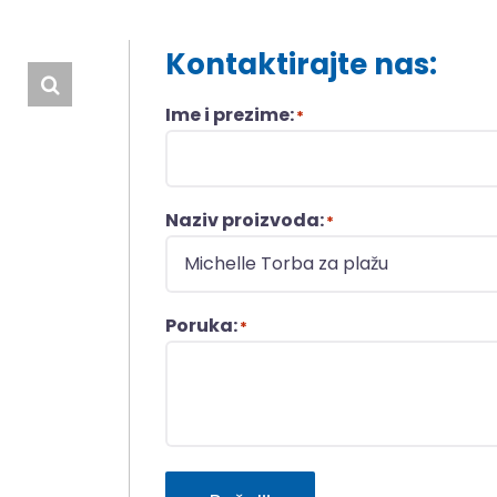
Kontaktirajte nas:
Ime i prezime:
*
Naziv proizvoda:
*
Poruka:
*