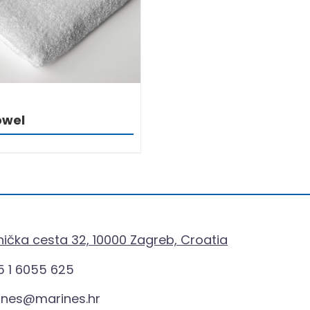
owel
ička cesta 32, 10000 Zagreb, Croatia
 1 6055 625
ines@marines.hr