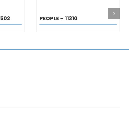
I
DETALJI
1502
PEOPLE – 11310