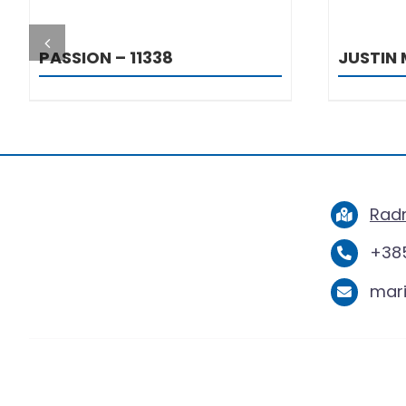
DETALJI
PASSION – 11338
JUSTIN 
Radn
+385
mar