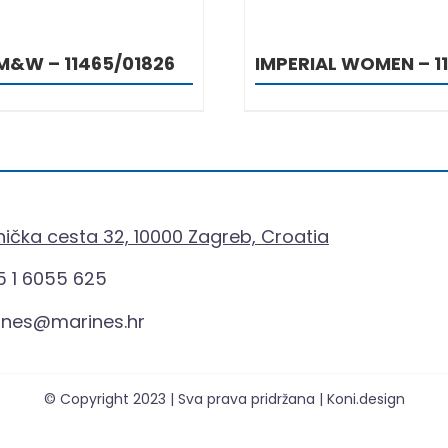
DETALJI
DETALJ
M&W – 11465/01826
IMPERIAL WOMEN – 1
ička cesta 32, 10000 Zagreb, Croatia
 1 6055 625
ines@marines.hr
© Copyright 2023 | Sva prava pridržana | Koni.design