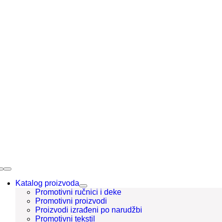
Skip
to
content
Toggle
Navigation
Katalog proizvoda
Promotivni ručnici i deke
Promotivni proizvodi
Proizvodi izrađeni po narudžbi
Promotivni tekstil