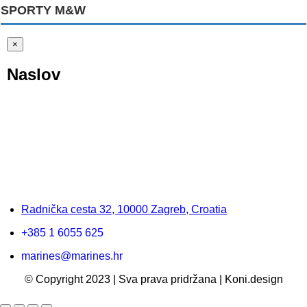
SPORTY M&W
Close
×
product
quick
Naslov
view
Radnička cesta 32, 10000 Zagreb, Croatia
+385 1 6055 625
marines@marines.hr
© Copyright 2023 | Sva prava pridržana | Koni.design