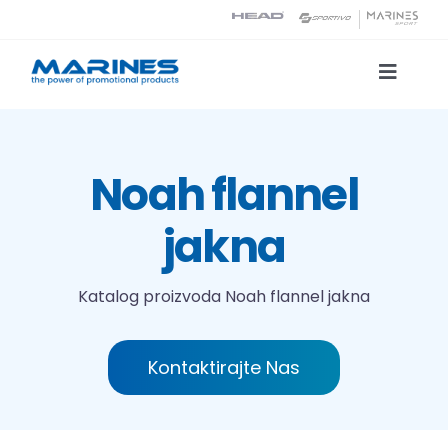
Skip
to
content
Toggle
Naviga
Katalog proizvoda
Noah flannel
Tehnologije tiska
jakna
O nama
Katalog proizvoda
Noah flannel jakna
Kontakt
Kontaktirajte Nas
Traži...