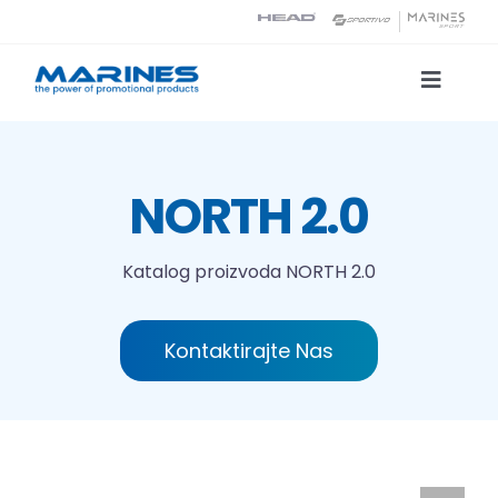
Skip
to
content
Toggle
Naviga
Katalog proizvoda
NORTH 2.0
Tehnologije tiska
Katalog proizvoda
NORTH 2.0
O nama
Kontaktirajte Nas
Kontakt
Traži...