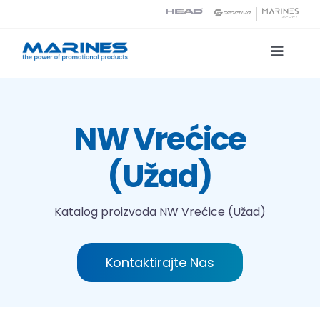
Skip
to
content
Toggle
Naviga
Katalog proizvoda
NW Vrećice
Tehnologije tiska
(Užad)
O nama
Katalog proizvoda
NW Vrećice (Užad)
Kontakt
Kontaktirajte Nas
Traži...