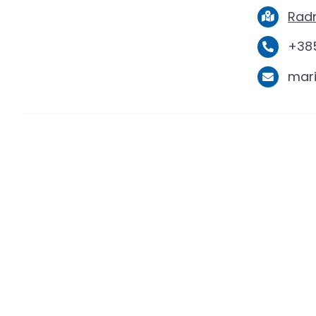
Radn
+385
mar