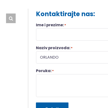
Kontaktirajte nas:
Ime i prezime:
*
Naziv proizvoda:
*
Poruka:
*