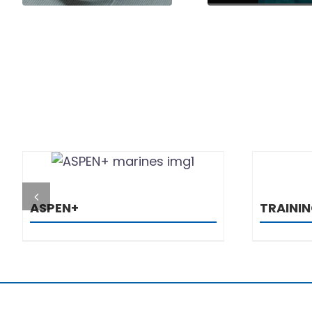
DETALJI
ASPEN+
TRAINI