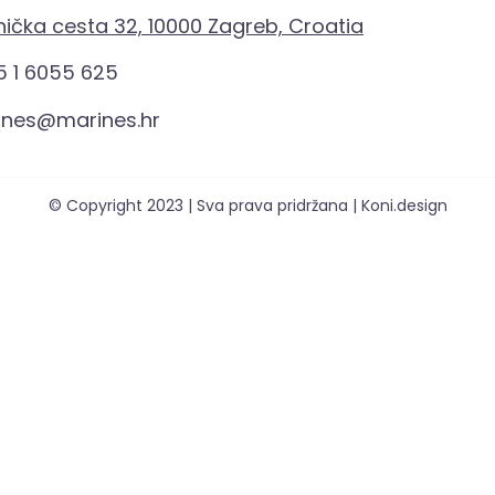
ička cesta 32, 10000 Zagreb, Croatia
 1 6055 625
ines@marines.hr
© Copyright 2023 | Sva prava pridržana | Koni.design