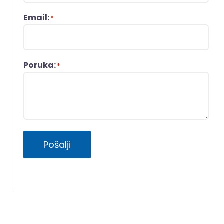
Email:
*
Poruka:
*
Pošalji