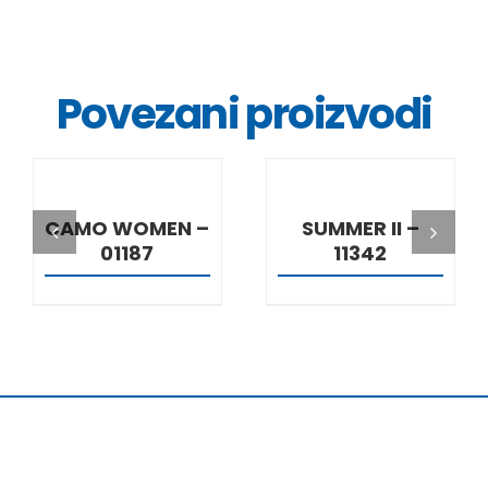
Povezani proizvodi
DETALJI
DETALJI
CAMO WOMEN –
SUMMER II –
01187
11342