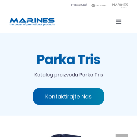
Skip
to
content
Toggle
Naviga
Katalog proizvoda
Parka Tris
Tehnologije tiska
Katalog proizvoda
Parka Tris
O nama
Kontaktirajte Nas
Kontakt
Traži...