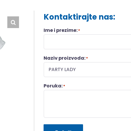
Kontaktirajte nas:
Ime i prezime:
*
Naziv proizvoda:
*
Poruka:
*