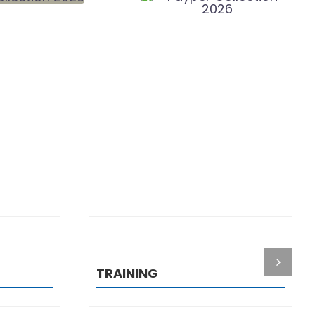
I
DETALJI
TRAINING