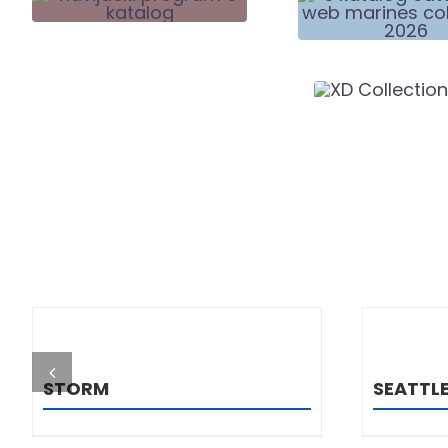
DETALJI
STORM
SEATTL