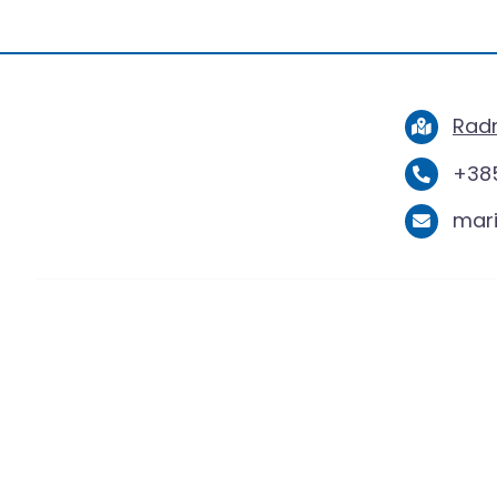
Radn
+385
mar