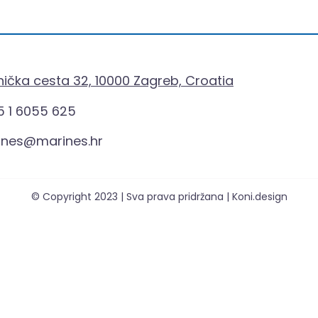
ička cesta 32, 10000 Zagreb, Croatia
 1 6055 625
ines@marines.hr
© Copyright 2023 | Sva prava pridržana | Koni.design