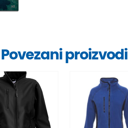
Povezani proizvodi
DETALJI
DETALJI