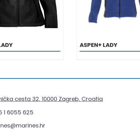
LADY
ASPEN+ LADY
ička cesta 32, 10000 Zagreb, Croatia
 1 6055 625
ines@marines.hr