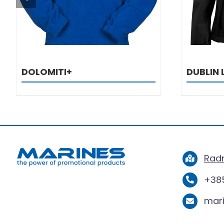
DOLOMITI+
DUBLIN 
Radn
+385
mar