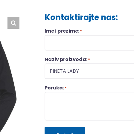
Kontaktirajte nas:
Ime i prezime:
*
Naziv proizvoda:
*
Poruka:
*