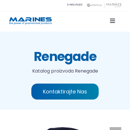
Skip
to
content
Toggle
Naviga
Katalog proizvoda
Renegade
Tehnologije tiska
Katalog proizvoda
Renegade
O nama
Kontaktirajte Nas
Kontakt
Traži...