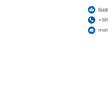
Radn
+385
mar