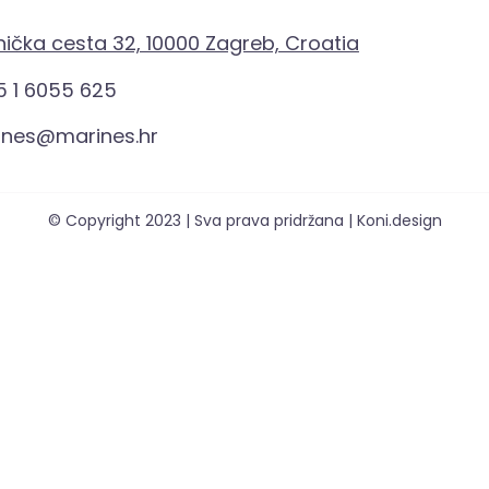
ička cesta 32, 10000 Zagreb, Croatia
 1 6055 625
ines@marines.hr
© Copyright 2023 | Sva prava pridržana | Koni.design