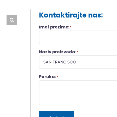
Kontaktirajte nas:
Ime i prezime:
*
Naziv proizvoda:
*
Poruka:
*