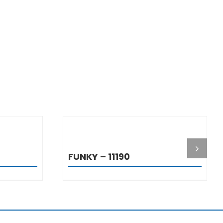
I
DETALJI
FUNKY – 11190