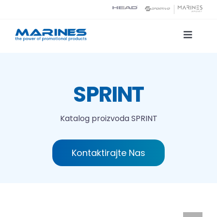
Skip
to
content
Toggle
Naviga
Katalog proizvoda
SPRINT
Tehnologije tiska
Katalog proizvoda
SPRINT
O nama
Kontaktirajte Nas
Kontakt
Traži...