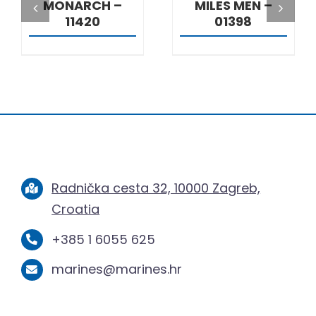
MONARCH –
MILES MEN –
11420
01398
Radnička cesta 32, 10000 Zagreb,
Croatia
+385 1 6055 625
marines@marines.hr