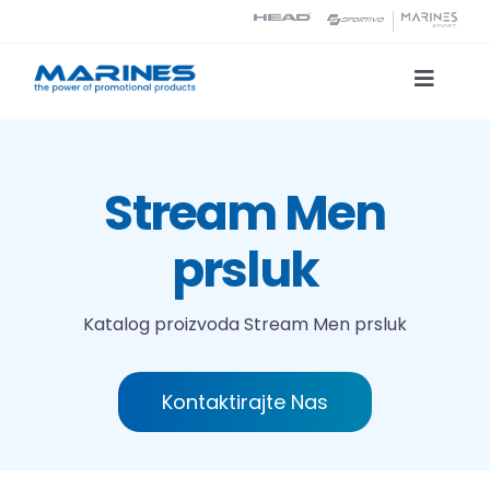
Skip
to
content
Toggle
Naviga
Katalog proizvoda
Stream Men
Tehnologije tiska
prsluk
O nama
Katalog proizvoda
Stream Men prsluk
Kontakt
Kontaktirajte Nas
Traži...