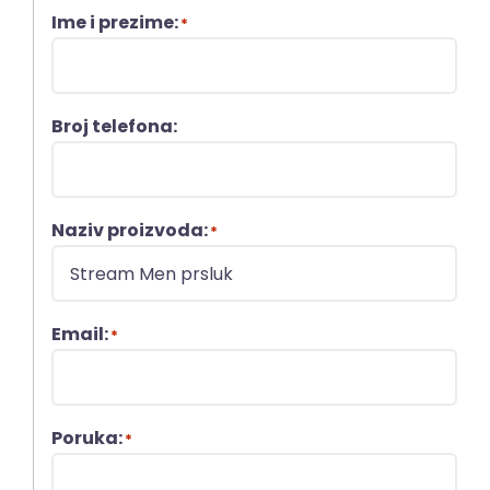
Ime i prezime:
*
Broj telefona:
Naziv proizvoda:
*
Email:
*
Poruka:
*