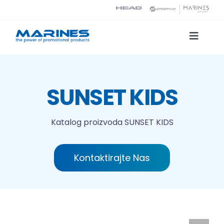
Skip
to
content
Toggle
Naviga
Katalog proizvoda
SUNSET KIDS
Tehnologije tiska
Katalog proizvoda
SUNSET KIDS
O nama
Kontaktirajte Nas
Kontakt
Traži...