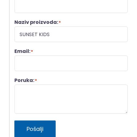
Naziv proizvoda:
*
Email:
*
Poruka:
*
Pošalji