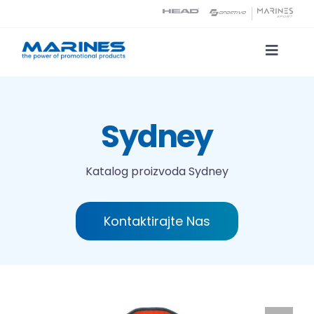
Skip
to
content
Toggle
Naviga
Katalog proizvoda
Sydney
Tehnologije tiska
Katalog proizvoda
Sydney
O nama
Kontaktirajte Nas
Kontakt
Traži...