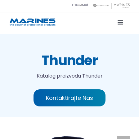
Skip
to
content
Toggle
Naviga
Katalog proizvoda
Thunder
Tehnologije tiska
Katalog proizvoda
Thunder
O nama
Kontaktirajte Nas
Kontakt
Traži...