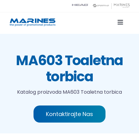
Skip
to
content
Toggle
Naviga
Katalog proizvoda
MA603 Toaletna
Tehnologije tiska
torbica
O nama
Katalog proizvoda
MA603 Toaletna torbica
Kontakt
Kontaktirajte Nas
Traži...