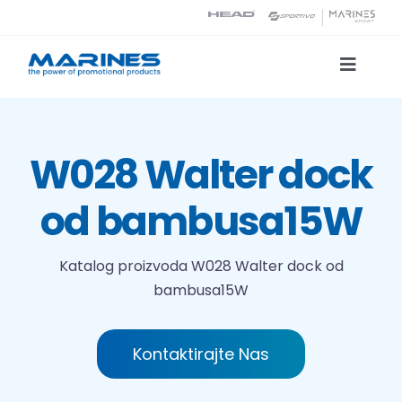
Skip
to
content
Toggle
Naviga
Katalog proizvoda
W028 Walter dock
Tehnologije tiska
od bambusa15W
O nama
Katalog proizvoda
W028 Walter dock od
bambusa15W
Kontakt
Traži...
Kontaktirajte Nas