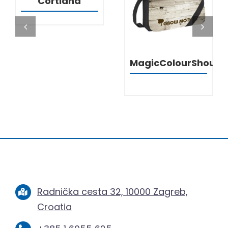
Cortland
DETALJI
MagicColourShould
Radnička cesta 32, 10000 Zagreb,
Croatia