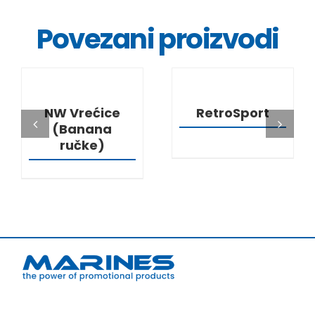
Povezani proizvodi
DETALJI
DETALJI
NW Vrećice
RetroSport
(Banana
ručke)