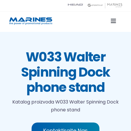
Skip
to
content
Toggle
Naviga
Katalog proizvoda
W033 Walter
Tehnologije tiska
Spinning Dock
O nama
phone stand
Kontakt
Katalog proizvoda
W033 Walter Spinning Dock
phone stand
Traži...
Kontaktirajte Nas