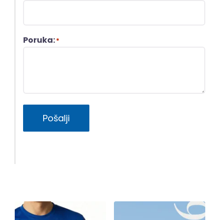
Poruka:
*
Pošalji