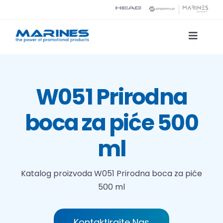
Skip
to
content
Toggle
Naviga
Katalog proizvoda
W051 Prirodna
Tehnologije tiska
boca za piće 500
O nama
ml
Kontakt
Katalog proizvoda
W051 Prirodna boca za piće
500 ml
Traži...
Kontaktirajte Nas