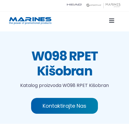
Skip
to
content
Toggle
Naviga
Katalog proizvoda
W098 RPET
Tehnologije tiska
Kišobran
O nama
Katalog proizvoda
W098 RPET Kišobran
Kontakt
Kontaktirajte Nas
Traži...