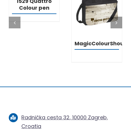
1529 Quattro
Colour pen
DETALJI
MagicColourShould
Radnička cesta 32, 10000 Zagreb,
Croatia