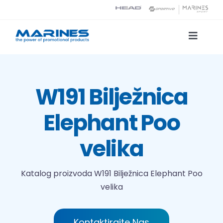
Skip
to
content
Toggle
Naviga
Katalog proizvoda
W191 Bilježnica
Tehnologije tiska
Elephant Poo
O nama
velika
Kontakt
Katalog proizvoda
W191 Bilježnica Elephant Poo
velika
Traži...
Kontaktirajte Nas