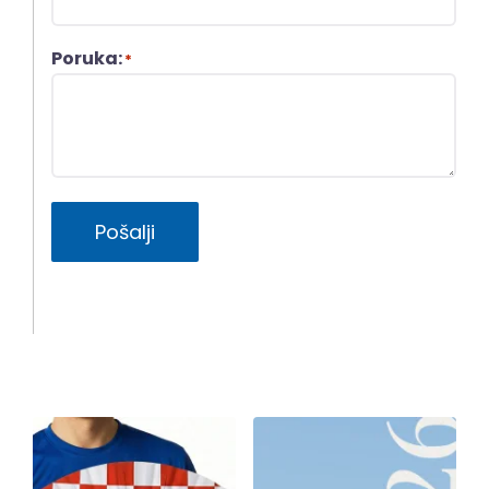
Poruka:
*
Pošalji